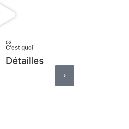
02
C'est quoi
Détailles
Les présentes conditions générales d’utilisation (dites «
CGU ») ont pour objet l’encadrement juridique des